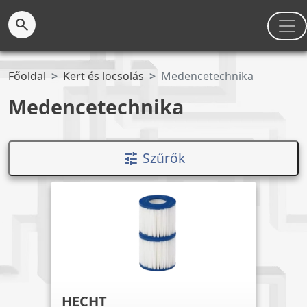
search
Főoldal
Kert és locsolás
Medencetechnika
Medencetechnika
Szűrők
tune
HECHT