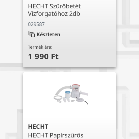
HECHT Szűrőbetét
Vízforgatóhoz 2db
029587
auto_awesome_motion
Készleten
Termék ára:
1 990 Ft
HECHT
HECHT Papírszűrős