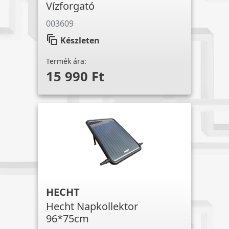
Vízforgató
003609
auto_awesome_motion
Készleten
Termék ára:
15 990 Ft
HECHT
Hecht Napkollektor
96*75cm