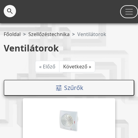
search
Főoldal
Szellőzéstechnika
Ventilátorok
Ventilátorok
« Előző
Következő »
Szűrők
tune