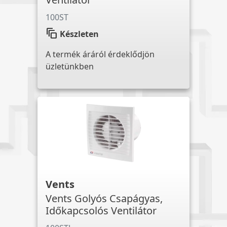
100ST
auto_awesome_motion
Készleten
A termék áráról érdeklődjön
üzletünkben
Vents
Vents Golyós Csapágyas,
Időkapcsolós Ventilátor