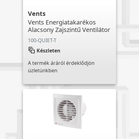
Vents
Vents Energiatakarékos
Alacsony Zajszintű Ventilátor
100-QUIET-T
auto_awesome_motion
Készleten
A termék áráról érdeklődjön
üzletünkben