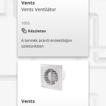
Vents
Vents Ventilátor
100S
auto_awesome_motion
Készleten
A termék áráról érdeklődjön
üzletünkben
Vents