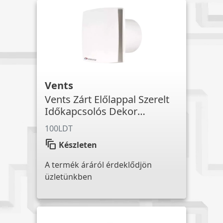
Vents
Vents Zárt Előlappal Szerelt
Időkapcsolós Dekor
Ventilátor
100LDT
auto_awesome_motion
Készleten
A termék áráról érdeklődjön
üzletünkben