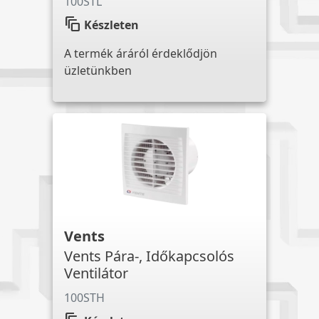
100STL
auto_awesome_motion
Készleten
A termék áráról érdeklődjön
üzletünkben
Vents
Vents Pára-, Időkapcsolós
Ventilátor
100STH