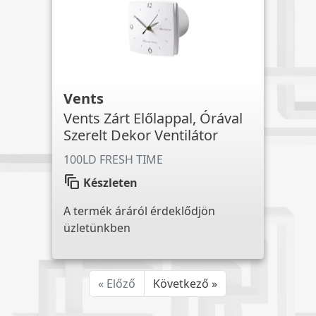
Vents
Vents Zárt Előlappal, Órával
Szerelt Dekor Ventilátor
100LD FRESH TIME
auto_awesome_motion
Készleten
A termék áráról érdeklődjön
üzletünkben
« Előző
Következő »