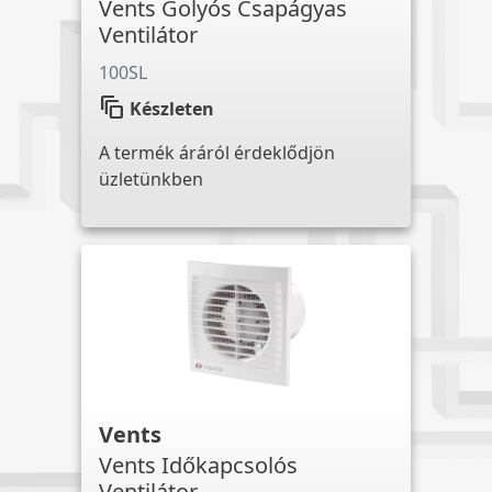
Vents Golyós Csapágyas
Ventilátor
100SL
auto_awesome_motion
Készleten
A termék áráról érdeklődjön
üzletünkben
Vents
Vents Időkapcsolós
Ventilátor