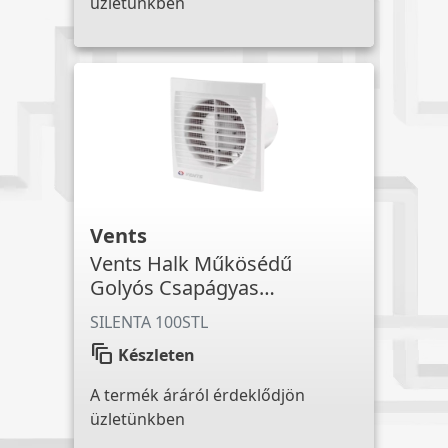
üzletünkben
Vents
Vents Halk Műkösédű
Golyós Csapágyas
Időkapcsolós Ventilátor
SILENTA 100STL
auto_awesome_motion
Készleten
A termék áráról érdeklődjön
üzletünkben