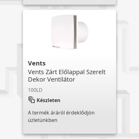
Vents
Vents Zárt Előlappal Szerelt
Dekor Ventilátor
100LD
auto_awesome_motion
Készleten
A termék áráról érdeklődjön
üzletünkben