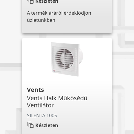
auto_awesome_motion
Készleten
A termék áráról érdeklődjön
üzletünkben
Vents
Vents Halk Műkösédű
Ventilátor
SILENTA 100S
auto_awesome_motion
Készleten