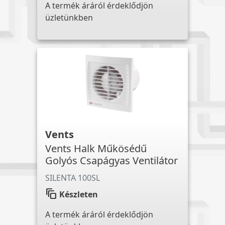
A termék áráról érdeklődjön
üzletünkben
Vents
Vents Halk Műkösédű
Golyós Csapágyas Ventilátor
SILENTA 100SL
auto_awesome_motion
Készleten
A termék áráról érdeklődjön