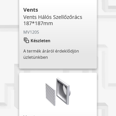
Vents
Vents Hálós Szellőzőrács
187*187mm
MV120S
auto_awesome_motion
Készleten
A termék áráról érdeklődjön
üzletünkben