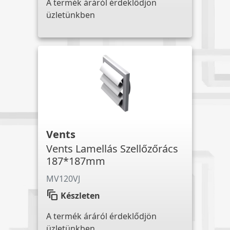
A termék áráról érdeklődjön
üzletünkben
Vents
Vents Lamellás Szellőzőrács
187*187mm
MV120VJ
auto_awesome_motion
Készleten
A termék áráról érdeklődjön
üzletünkben