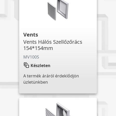
Vents
Vents Hálós Szellőzőrács
154*154mm
MV100S
auto_awesome_motion
Készleten
A termék áráról érdeklődjön
üzletünkben