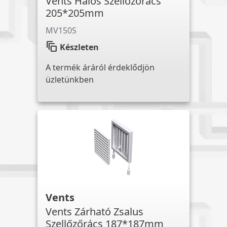
Vents Hálós Szellőzőrács
205*205mm
MV150S
auto_awesome_motion
Készleten
A termék áráról érdeklődjön
üzletünkben
Vents
Vents Zárható Zsalus
Szellőzőrács 187*187mm