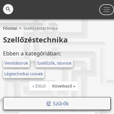
search
Főoldal
Szellőzéstechnika
Szellőzéstechnika
Ebben a kategóriában:
Ventilátorok
Szellőzők, idomok
Légtechnikai csövek
« Előző
Következő »
Szűrők
tune