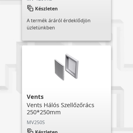
auto_awesome_motion
Készleten
A termék áráról érdeklődjön
üzletünkben
Vents
Vents Hálós Szellőzőrács
250*250mm
MV250S
auto_awesome_motion
Készleten