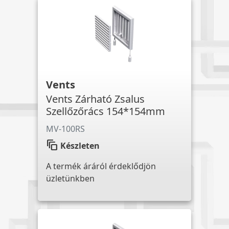
Vents
Vents Zárható Zsalus
Szellőzőrács 154*154mm
MV-100RS
auto_awesome_motion
Készleten
A termék áráról érdeklődjön
üzletünkben