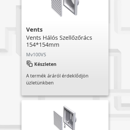
Vents
Vents Hálós Szellőzőrács
154*154mm
Mv100VS
auto_awesome_motion
Készleten
A termék áráról érdeklődjön
üzletünkben