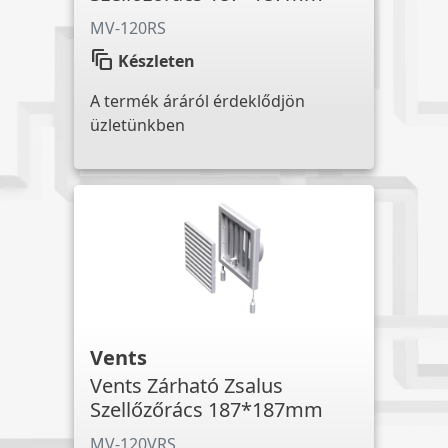
MV-120RS
auto_awesome_motion
Készleten
A termék áráról érdeklődjön
üzletünkben
Vents
Vents Zárható Zsalus
Szellőzőrács 187*187mm
MV-120VRS