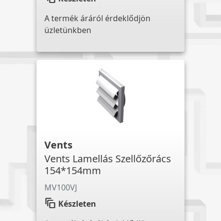
A termék áráról érdeklődjön
üzletünkben
Vents
Vents Lamellás Szellőzőrács
154*154mm
MV100VJ
auto_awesome_motion
Készleten