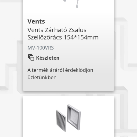
Vents
Vents Zárható Zsalus
Szellőzőrács 154*154mm
MV-100VRS
auto_awesome_motion
Készleten
A termék áráról érdeklődjön
üzletünkben