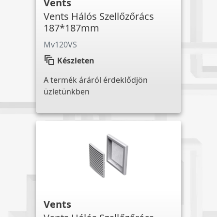
Vents
Vents Hálós Szellőzőrács
187*187mm
Mv120VS
auto_awesome_motion
Készleten
A termék áráról érdeklődjön
üzletünkben
Vents