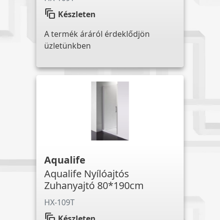
auto_awesome_motion
Készleten
A termék áráról érdeklődjön
üzletünkben
Aqualife
Aqualife Nyílóajtós
Zuhanyajtó 80*190cm
HX-109T
auto_awesome_motion
Készleten