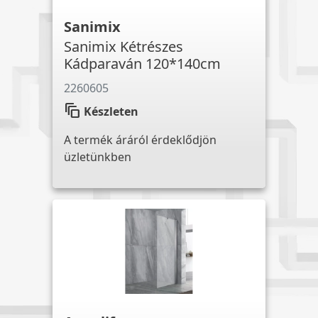
Sanimix
Sanimix Kétrészes
Kádparaván 120*140cm
2260605
auto_awesome_motion
Készleten
A termék áráról érdeklődjön
üzletünkben