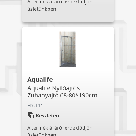
A termék áráról érdeklődjön
üzletünkben
Aqualife
Aqualife Nyílóajtós
Zuhanyajtó 68-80*190cm
HX-111
auto_awesome_motion
Készleten
A termék áráról érdeklődjön
üzletünkben