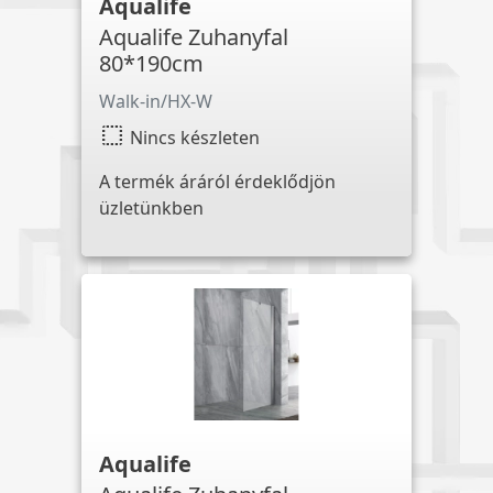
Aqualife
Aqualife Zuhanyfal
80*190cm
Walk-in/HX-W
select
Nincs készleten
A termék áráról érdeklődjön
üzletünkben
Aqualife