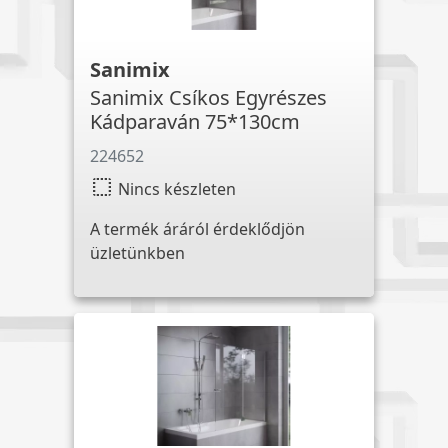
Sanimix
Sanimix Csíkos Egyrészes
Kádparaván 75*130cm
224652
select
Nincs készleten
A termék áráról érdeklődjön
üzletünkben