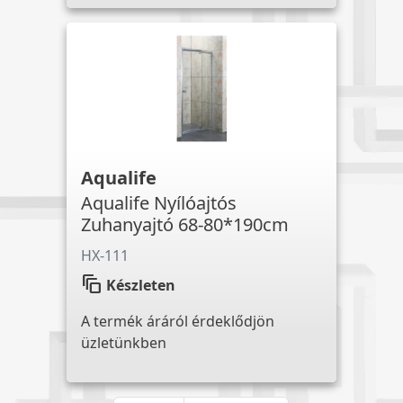
Aqualife
Aqualife Nyílóajtós
Zuhanyajtó 68-80*190cm
HX-111
auto_awesome_motion
Készleten
A termék áráról érdeklődjön
üzletünkben