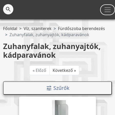
search
Főoldal
Víz, szaniterek
Fürdőszoba berendezés
Zuhanyfalak, zuhanyajtók, kádparavánok
Zuhanyfalak, zuhanyajtók,
kádparavánok
« Előző
Következő »
Szűrők
tune