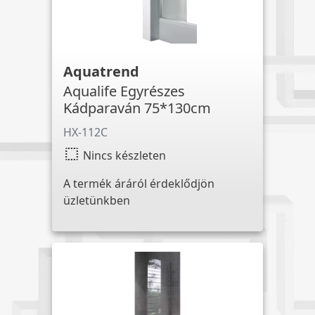
Aquatrend
Aqualife Egyrészes
Kádparaván 75*130cm
HX-112C
select
Nincs készleten
A termék áráról érdeklődjön
üzletünkben