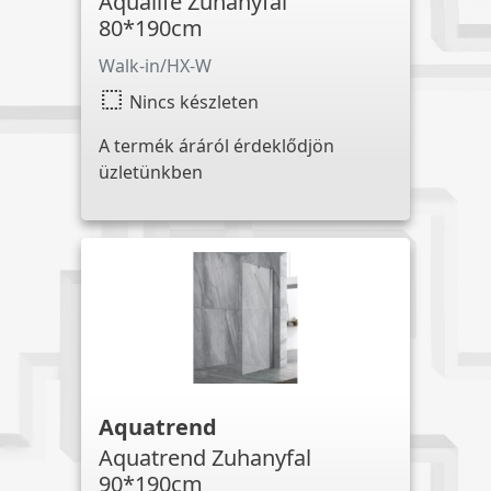
Aqualife Zuhanyfal
80*190cm
Walk-in/HX-W
select
Nincs készleten
A termék áráról érdeklődjön
üzletünkben
Aquatrend
Aquatrend Zuhanyfal
90*190cm