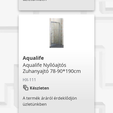
Aqualife
Aqualife Nyílóajtós
Zuhanyajtó 78-90*190cm
HX-111
auto_awesome_motion
Készleten
A termék áráról érdeklődjön
üzletünkben