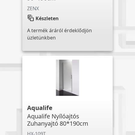
ZENX
auto_awesome_motion
Készleten
A termék áráról érdeklődjön
üzletünkben
Aqualife
Aqualife Nyílóajtós
Zuhanyajtó 80*190cm
HX-109T