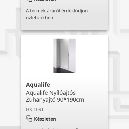
A termék áráról érdeklődjön
üzletünkben
Aqualife
Aqualife Nyílóajtós
Zuhanyajtó 90*190cm
HX-109T
auto_awesome_motion
Készleten