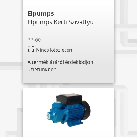
Elpumps
Elpumps Kerti Szivattyú
PP-60
select
Nincs készleten
A termék áráról érdeklődjön
üzletünkben