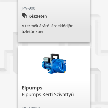
JPV-900
auto_awesome_motion
Készleten
A termék áráról érdeklődjön
üzletünkben
Elpumps
Elpumps Kerti Szivattyú