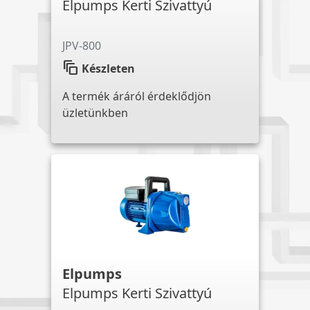
Elpumps Kerti Szivattyú
JPV-800
auto_awesome_motion
Készleten
A termék áráról érdeklődjön
üzletünkben
Elpumps
Elpumps Kerti Szivattyú