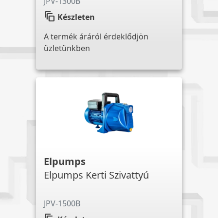
JPV-1300B
auto_awesome_motion
Készleten
A termék áráról érdeklődjön
üzletünkben
Elpumps
Elpumps Kerti Szivattyú
JPV-1500B