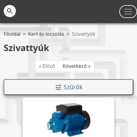
search
Főoldal
Kert és locsolás
Szivattyúk
Szivattyúk
« Előző
Következő »
Szűrők
tune