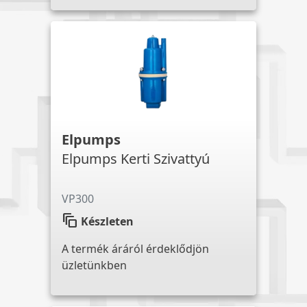
Elpumps
Elpumps Kerti Szivattyú
VP300
auto_awesome_motion
Készleten
A termék áráról érdeklődjön
üzletünkben