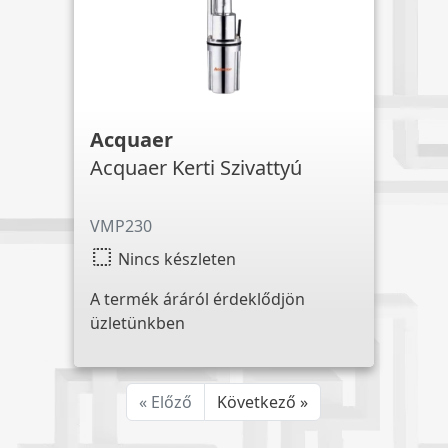
Acquaer
Acquaer Kerti Szivattyú
VMP230
select
Nincs készleten
A termék áráról érdeklődjön
üzletünkben
« Előző
Következő »