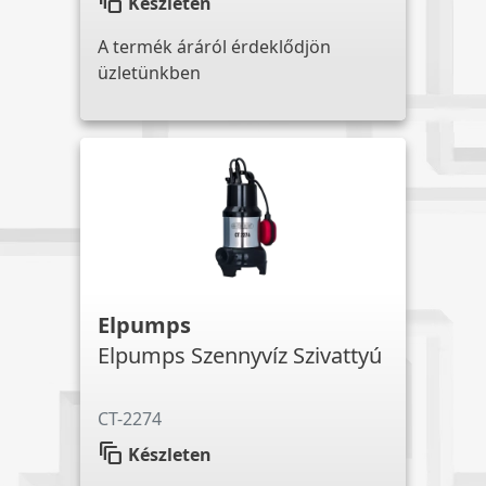
auto_awesome_motion
Készleten
A termék áráról érdeklődjön
üzletünkben
Elpumps
Elpumps Szennyvíz Szivattyú
CT-2274
auto_awesome_motion
Készleten