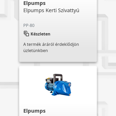
Elpumps
Elpumps Kerti Szivattyú
PP-80
auto_awesome_motion
Készleten
A termék áráról érdeklődjön
üzletünkben
Elpumps