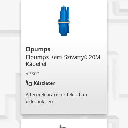
Elpumps
Elpumps Kerti Szivattyú 20M
Kábellel
VP300
auto_awesome_motion
Készleten
A termék áráról érdeklődjön
üzletünkben