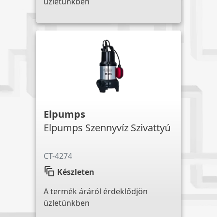
üzletünkben
Elpumps
Elpumps Szennyvíz Szivattyú
CT-4274
auto_awesome_motion
Készleten
A termék áráról érdeklődjön
üzletünkben