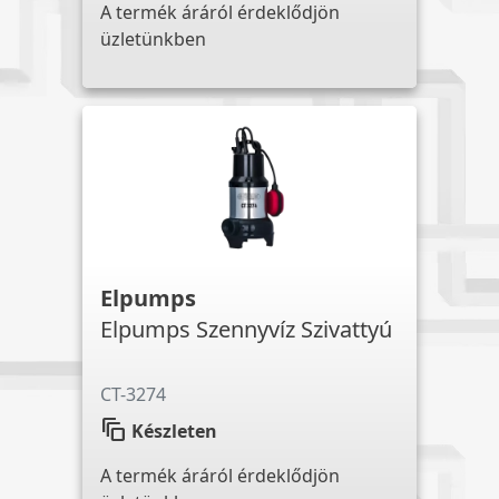
A termék áráról érdeklődjön
üzletünkben
Elpumps
Elpumps Szennyvíz Szivattyú
CT-3274
auto_awesome_motion
Készleten
A termék áráról érdeklődjön