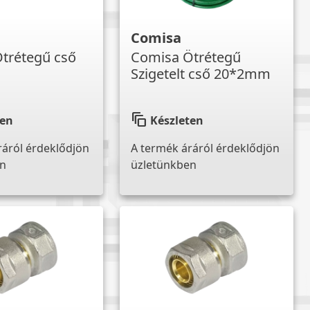
Comisa
trétegű cső
Comisa Ötrétegű
Szigetelt cső 20*2mm
auto_awesome_motion
ten
Készleten
ráról érdeklődjön
A termék áráról érdeklődjön
en
üzletünkben