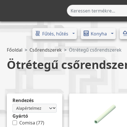
heat
oven_gen
show
Toggle Dropdown
Toggle
Fűtés, hűtés
Konyha
Főoldal
Csőrendszerek
Ötrétegű csőrendszerek
Ötrétegű csőrendsze
Rendezés
Gyártó
Comisa
(
77
)