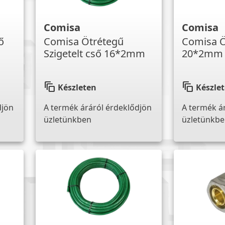
Comisa
Comisa
ő
Comisa Ötrétegű
Comisa Ö
Szigetelt cső 16*2mm
20*2mm
auto_awesome_motion
auto_awesome_motion
Készleten
Készle
djön
A termék áráról érdeklődjön
A termék á
üzletünkben
üzletünkb