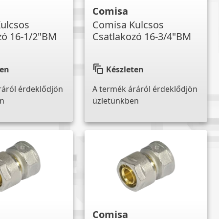
Comisa
ulcsos
Comisa Kulcsos
zó 16-1/2"BM
Csatlakozó 16-3/4"BM
auto_awesome_motion
ten
Készleten
ráról érdeklődjön
A termék áráról érdeklődjön
en
üzletünkben
Comisa