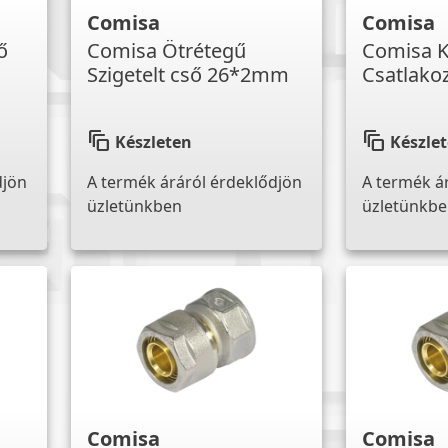
Comisa
Comisa
ő
Comisa Ötrétegű
Comisa K
Szigetelt cső 26*2mm
Csatlako
auto_awesome_motion
auto_awesome_motion
Készleten
Készle
djön
A termék áráról érdeklődjön
A termék á
üzletünkben
üzletünkb
Comisa
Comisa