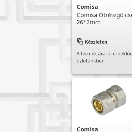
Comisa
Comisa Ötrétegű cs
26*2mm
auto_awesome_motion
Készleten
A termék áráról érdeklő
üzletünkben
Comisa