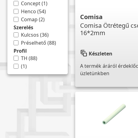
Concept
(
1
)
Henco
(
54
)
Comisa
Comap
(
2
)
Comisa Ötrétegű cs
Szerelés
16*2mm
Kulcsos
(
36
)
Préselhető
(
88
)
Profil
auto_awesome_motion
Készleten
TH
(
88
)
A termék áráról érdeklő
(
1
)
üzletünkben