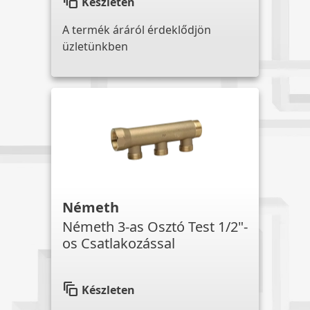
auto_awesome_motion
Készleten
A termék áráról érdeklődjön
üzletünkben
Németh
Németh 3-as Osztó Test 1/2"-
os Csatlakozással
auto_awesome_motion
Készleten