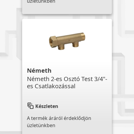
üzletünkben
Németh
Németh 2-es Osztó Test 3/4"-
es Csatlakozással
auto_awesome_motion
Készleten
A termék áráról érdeklődjön
üzletünkben