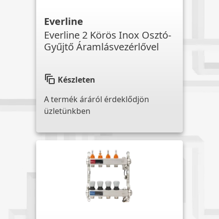
Everline
Everline 2 Körös Inox Osztó-
Gyűjtő Áramlásvezérlővel
auto_awesome_motion
Készleten
A termék áráról érdeklődjön
üzletünkben