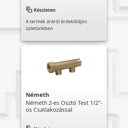
auto_awesome_motion
Készleten
A termék áráról érdeklődjön
üzletünkben
Németh
Németh 2-es Osztó Test 1/2"-
os Csatlakozással