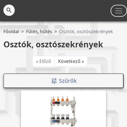
search
Főoldal
Fűtés, hűtés
Osztók, osztószekrények
Osztók, osztószekrények
« Előző
Következő »
Szűrők
tune