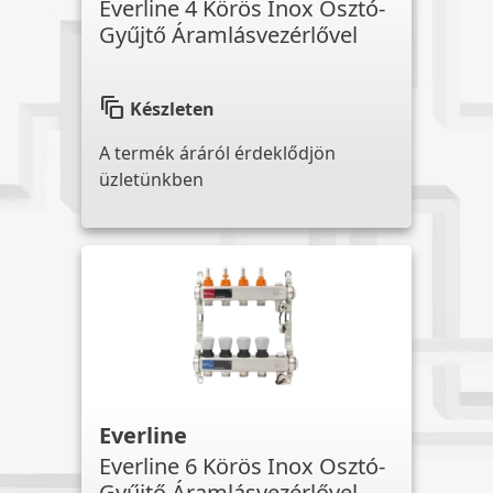
Everline 4 Körös Inox Osztó-
Gyűjtő Áramlásvezérlővel
auto_awesome_motion
Készleten
A termék áráról érdeklődjön
üzletünkben
Everline
Everline 6 Körös Inox Osztó-
Gyűjtő Áramlásvezérlővel