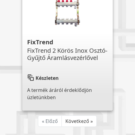
FixTrend
FixTrend 2 Körös Inox Osztó-
Gyűjtő Áramlásvezérlővel
auto_awesome_motion
Készleten
A termék áráról érdeklődjön
üzletünkben
« Előző
Következő »