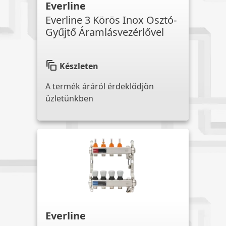
Everline
Everline 3 Körös Inox Osztó-
Gyűjtő Áramlásvezérlővel
auto_awesome_motion
Készleten
A termék áráról érdeklődjön
üzletünkben
Everline