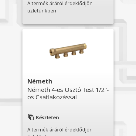
A termék áráról érdeklődjön
üzletünkben
Németh
Németh 4-es Osztó Test 1/2"-
os Csatlakozással
auto_awesome_motion
Készleten
A termék áráról érdeklődjön