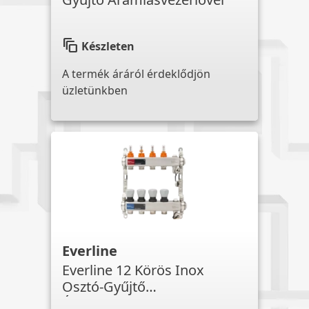
auto_awesome_motion
Készleten
A termék áráról érdeklődjön
üzletünkben
Everline
Everline 12 Körös Inox
Osztó-Gyűjtő
Áramlásvezérlővel