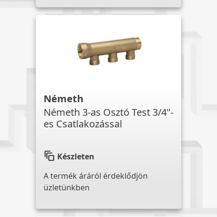
Németh
Németh 3-as Osztó Test 3/4"-
es Csatlakozással
auto_awesome_motion
Készleten
A termék áráról érdeklődjön
üzletünkben