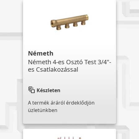
Németh
Németh 4-es Osztó Test 3/4"-
es Csatlakozással
auto_awesome_motion
Készleten
A termék áráról érdeklődjön
üzletünkben