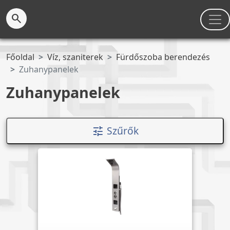
search
Főoldal
Víz, szaniterek
Fürdőszoba berendezés
Zuhanypanelek
Zuhanypanelek
Szűrők
tune