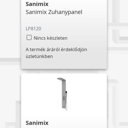
Sanimix
Sanimix Zuhanypanel
LP8120
select
Nincs készleten
A termék áráról érdeklődjön
üzletünkben
Sanimix