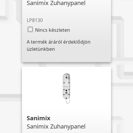
Sanimix Zuhanypanel
LP8130
select
Nincs készleten
A termék áráról érdeklődjön
üzletünkben
Sanimix
Sanimix Zuhanypanel