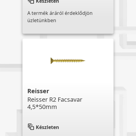
auto_awesome_motion
Készleten
A termék áráról érdeklődjön
üzletünkben
Reisser
Reisser R2 Facsavar
4,5*50mm
auto_awesome_motion
Készleten