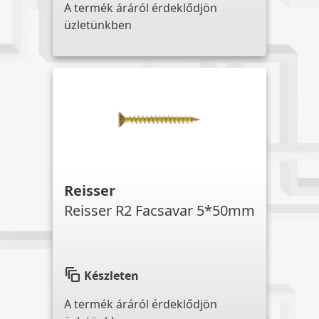
A termék áráról érdeklődjön
üzletünkben
Reisser
Reisser R2 Facsavar 5*50mm
auto_awesome_motion
Készleten
A termék áráról érdeklődjön