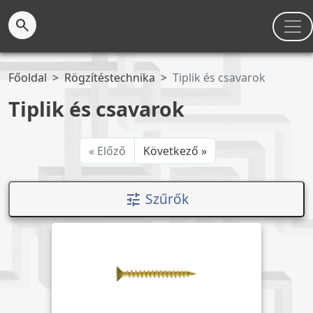
search
Főoldal
Rögzítéstechnika
Tiplik és csavarok
Tiplik és csavarok
« Előző
Következő »
Szűrők
tune