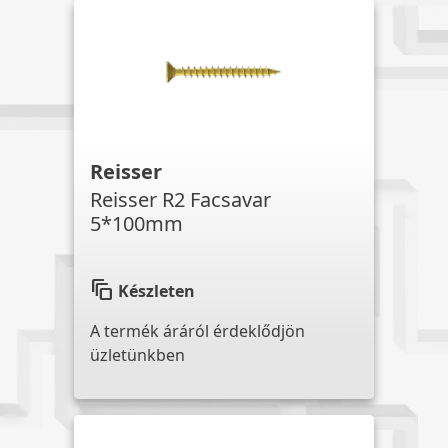
Reisser
Reisser R2 Facsavar
5*100mm
auto_awesome_motion
Készleten
A termék áráról érdeklődjön
üzletünkben