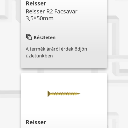
Reisser
Reisser R2 Facsavar
3,5*50mm
auto_awesome_motion
Készleten
A termék áráról érdeklődjön
üzletünkben
Reisser