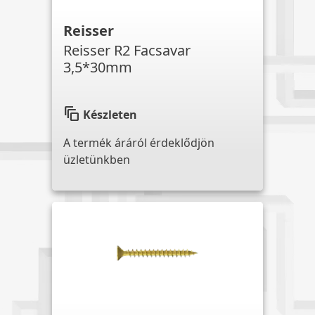
Reisser
Reisser R2 Facsavar
3,5*30mm
auto_awesome_motion
Készleten
A termék áráról érdeklődjön
üzletünkben