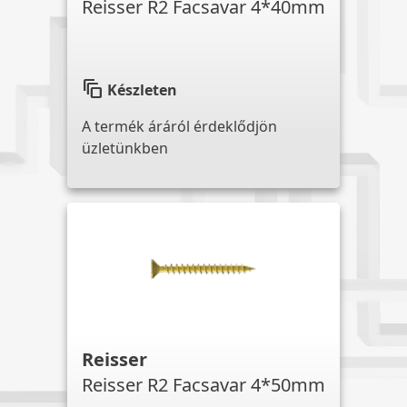
Reisser R2 Facsavar 4*40mm
auto_awesome_motion
Készleten
A termék áráról érdeklődjön
üzletünkben
Reisser
Reisser R2 Facsavar 4*50mm