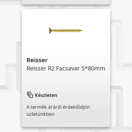
Reisser
Reisser R2 Facsavar 5*80mm
auto_awesome_motion
Készleten
A termék áráról érdeklődjön
üzletünkben