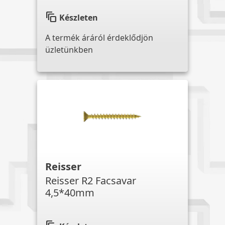
auto_awesome_motion
Készleten
A termék áráról érdeklődjön
üzletünkben
Reisser
Reisser R2 Facsavar
4,5*40mm