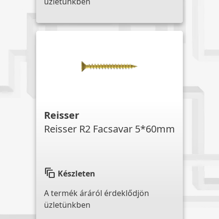
üzletünkben
Reisser
Reisser R2 Facsavar 5*60mm
auto_awesome_motion
Készleten
A termék áráról érdeklődjön
üzletünkben