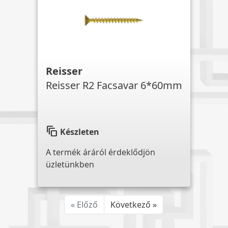
Reisser
Reisser R2 Facsavar 6*60mm
auto_awesome_motion
Készleten
A termék áráról érdeklődjön
üzletünkben
« Előző
Következő »