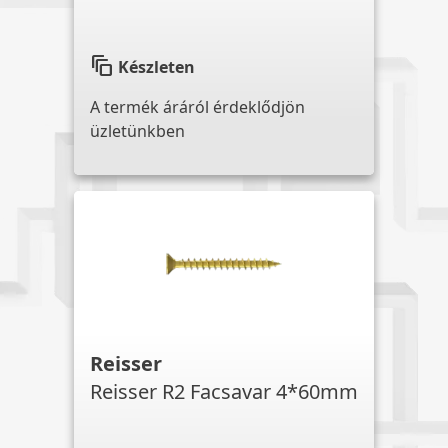
auto_awesome_motion
Készleten
A termék áráról érdeklődjön
üzletünkben
Reisser
Reisser R2 Facsavar 4*60mm