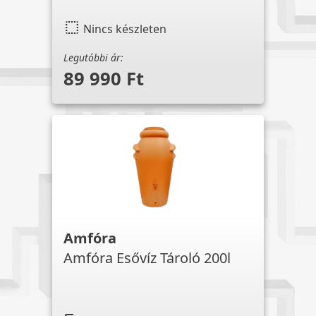
select
Nincs készleten
Legutóbbi ár:
89 990 Ft
Amfóra
Amfóra Esővíz Tároló 200l