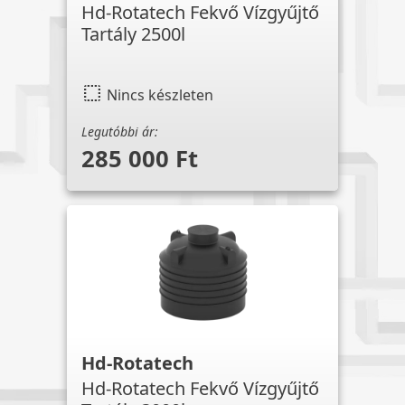
Hd-Rotatech Fekvő Vízgyűjtő
Tartály 2500l
select
Nincs készleten
Legutóbbi ár:
285 000 Ft
Hd-Rotatech
Hd-Rotatech Fekvő Vízgyűjtő