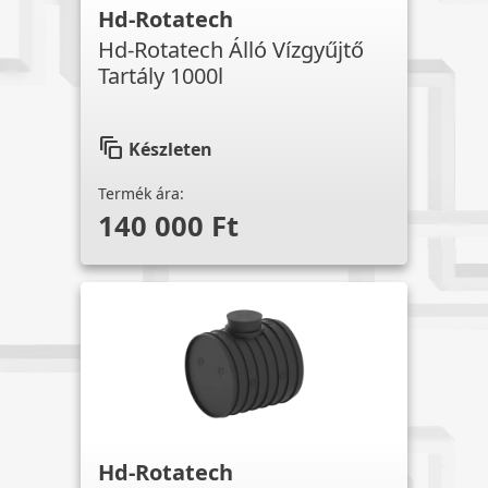
Hd-Rotatech
Hd-Rotatech Álló Vízgyűjtő
Tartály 1000l
auto_awesome_motion
Készleten
Termék ára:
140 000 Ft
Hd-Rotatech