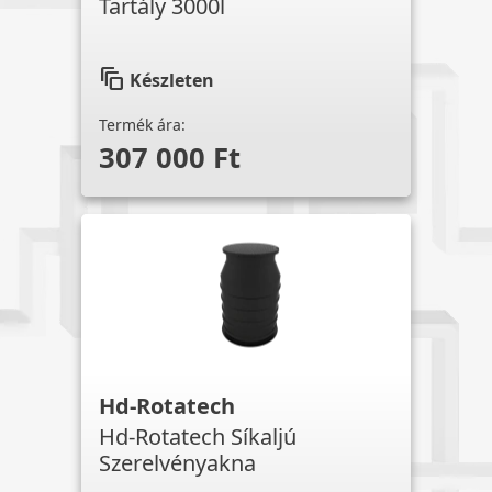
Tartály 3000l
auto_awesome_motion
Készleten
Termék ára:
307 000 Ft
Hd-Rotatech
Hd-Rotatech Síkaljú
Szerelvényakna