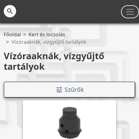
search
Főoldal
Kert és locsolás
Vízóraaknák, vízgyűjtő tartályok
Vízóraaknák, vízgyűjtő
tartályok
Szűrők
tune