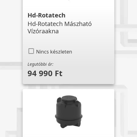
Hd-Rotatech
Hd-Rotatech Mászható
Vízóraakna
select
Nincs készleten
Legutóbbi ár:
94 990 Ft