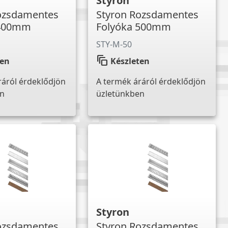
Styron
ozsdamentes
Styron Rozsdamentes
 400mm
Folyóka 500mm
STY-M-50
auto_awesome_motion
ten
Készleten
ráról érdeklődjön
A termék áráról érdeklődjön
en
üzletünkben
Styron
ozsdamentes
Styron Rozsdamentes