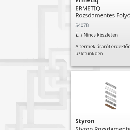
Ermetiq
ERMETIQ
Rozsdamentes Foly
400mm
S407B
select
Nincs készleten
A termék áráról érdeklő
üzletünkben
Styron
Styron Rozsdament