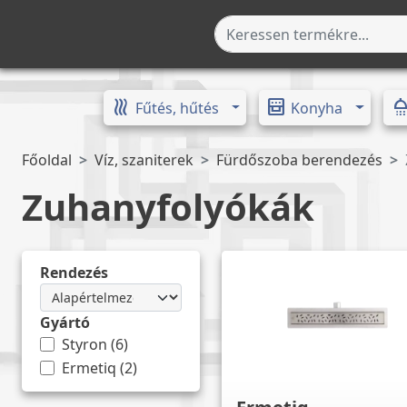
heat
oven_gen
show
Toggle Dropdown
Toggle
Fűtés, hűtés
Konyha
Főoldal
Víz, szaniterek
Fürdőszoba berendezés
Zuhanyfolyókák
Rendezés
Gyártó
Styron
(
6
)
Ermetiq
(
2
)