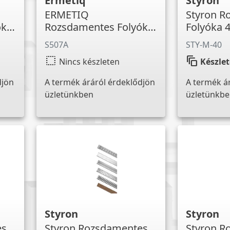
Ermetiq
Styron
ERMETIQ
Styron R
óka
Rozsdamentes Folyóka
Folyóka
500mm
S507A
STY-M-40
select
auto_awesome_motion
Nincs készleten
Készle
djön
A termék áráról érdeklődjön
A termék á
üzletünkben
üzletünkb
Styron
Styron
es
Styron Rozsdamentes
Styron R